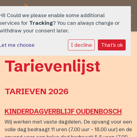
Hi! Could we please enable some additional
services for
Tracking
? You can always change or
withdraw your consent later.
Fit en Gezond Kinderopvang
Let me choose
I decline
That's ok
Over ons
Tarievenlijst
Aanbod
Tarieven
TARIEVEN 2026
Inschrijven
KINDERDAGVERBLIJF OUDENBOSCH
Contact
Wij werken met vaste dagdelen. De opvang voor een
volle dag bedraagt 11 uren (7.00 uur - 18.00 uur) en de
opvang voor een halve dag bedraagt 5,5 uren (7.00