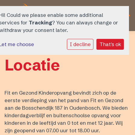
Hi! Could we please enable some additional
services for
Tracking
? You can always change or
withdraw your consent later.
Fit en Gezond Kinderopvang
Let me choose
I decline
That's ok
Over ons
Locatie
Aanbod
Tarieven
Fit en Gezond Kinderopvang bevindt zich op de
eerste verdieping van het pand van Fit en Gezond
Inschrijven
aan de Bosschendijk 187 in Oudenbosch. We bieden
kinderdagverblijf en buitenschoolse opvang voor
Contact
kinderen in de leeftijd van 0 tot en met 12 jaar. Wij
zijn geopend van 07.00 uur tot 18.00 uur.